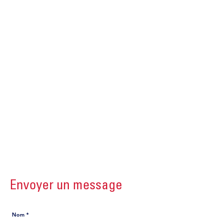
Email :
jonasjolivert@gmail.com
contact@collection-haiti-recto-
verso.com
Téléphone :
01133-662713363
Vos pouvez nous contacter en
utilisant les formulaires
disponibles ci-dessous.
Merci
Envoyer un message
Nom *