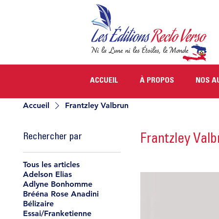
ACCUEIL
À PROPOS
NOS A
Accueil
Frantzley Valbrun
Rechercher par
Frantzley Valb
Tous les articles
Adelson Elias
Adlyne Bonhomme
Brééna Rose Anadini
Bélizaire
Essai/Franketienne